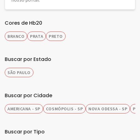
Cores de Hb20
BRANCO
PRATA
PRETO
Buscar por Estado
SÃO PAULO
Buscar por Cidade
AMERICANA - SP
COSMÓPOLIS - SP
NOVA ODESSA - SP
PIR
Buscar por Tipo