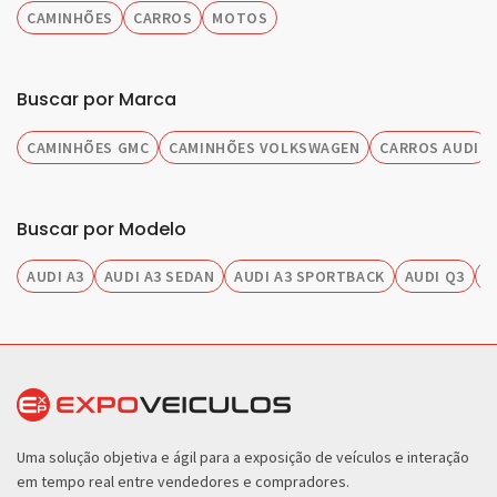
CAMINHÕES
CARROS
MOTOS
Buscar por Marca
CAMINHÕES GMC
CAMINHÕES VOLKSWAGEN
CARROS AUDI
Buscar por Modelo
AUDI A3
AUDI A3 SEDAN
AUDI A3 SPORTBACK
AUDI Q3
A
Uma solução objetiva e ágil para a exposição de veículos e interação
em tempo real entre vendedores e compradores.