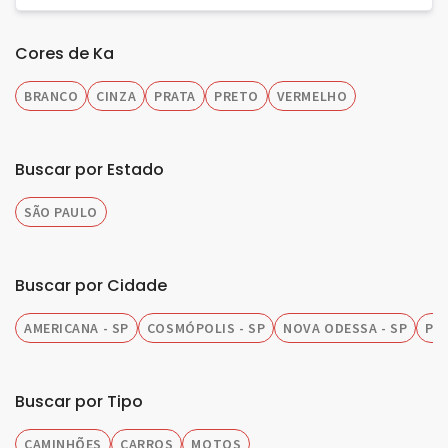
Cores de Ka
BRANCO
CINZA
PRATA
PRETO
VERMELHO
Buscar por Estado
SÃO PAULO
Buscar por Cidade
AMERICANA - SP
COSMÓPOLIS - SP
NOVA ODESSA - SP
PIR
Buscar por Tipo
CAMINHÕES
CARROS
MOTOS