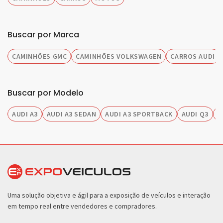
Buscar por Marca
CAMINHÕES GMC
CAMINHÕES VOLKSWAGEN
CARROS AUDI
Buscar por Modelo
AUDI A3
AUDI A3 SEDAN
AUDI A3 SPORTBACK
AUDI Q3
A
Uma solução objetiva e ágil para a exposição de veículos e interação
em tempo real entre vendedores e compradores.