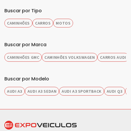
Buscar por Tipo
CAMINHÕES
CARROS
MOTOS
Buscar por Marca
CAMINHÕES GMC
CAMINHÕES VOLKSWAGEN
CARROS AUDI
Buscar por Modelo
AUDI A3
AUDI A3 SEDAN
AUDI A3 SPORTBACK
AUDI Q3
A