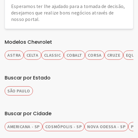
Esperamos ter lhe ajudado para a tomada de decisão,
desejamos que realize bons negócios através de
nosso portal.
Modelos Chevrolet
ASTRA
CELTA
CLASSIC
COBALT
CORSA
CRUZE
EQUI
Buscar por Estado
SÃO PAULO
Buscar por Cidade
AMERICANA - SP
COSMÓPOLIS - SP
NOVA ODESSA - SP
PIR