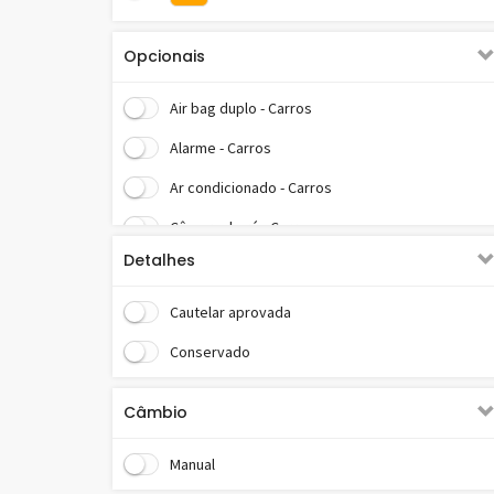
Opcionais
Air bag duplo - Carros
Alarme - Carros
Ar condicionado - Carros
Câmera de ré - Carros
Detalhes
Direção hidráulica - Carros
Vidros elétricos - Carros
Cautelar aprovada
Conservado
Câmbio
Manual