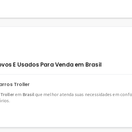
ovos E Usados Para Venda em Brasil
rros Troller
Troller
em
Brasil
que melhor atenda suas necessidades em confor
órios.