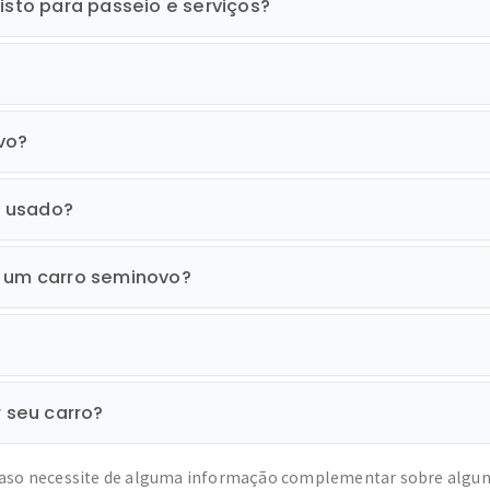
isto para passeio e serviços?
vo?
o usado?
r um carro seminovo?
r seu carro?
caso necessite de alguma informação complementar sobre algum c