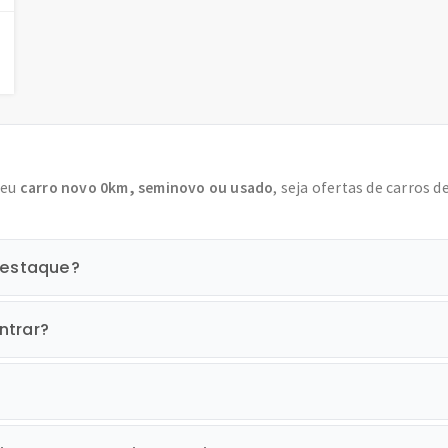
seu
carro novo 0km, seminovo ou usado
, seja ofertas de carros d
 destaque?
ntrar?