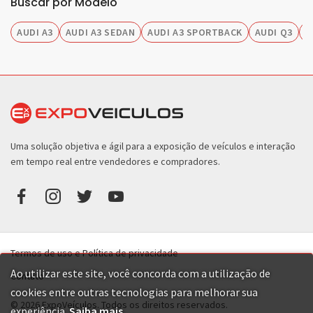
Buscar por Modelo
AUDI A3
AUDI A3 SEDAN
AUDI A3 SPORTBACK
AUDI Q3
A
Uma solução objetiva e ágil para a exposição de veículos e interação
em tempo real entre vendedores e compradores.
Termos de uso e Política de privacidade
Ao utilizar este site, você concorda com a utilização de
Contato
cookies entre outras tecnologias para melhorar sua
© 2026 ExpoVeículos. Todos os direitos reservados.
experiência.
Saiba mais
.