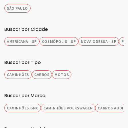
SÃO PAULO
Buscar por Cidade
AMERICANA - SP
COSMÓPOLIS - SP
NOVA ODESSA - SP
PIR
Buscar por Tipo
CAMINHÕES
CARROS
MOTOS
Buscar por Marca
CAMINHÕES GMC
CAMINHÕES VOLKSWAGEN
CARROS AUDI