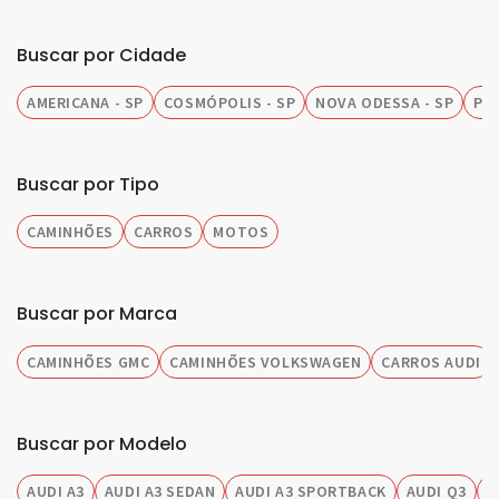
Buscar por Cidade
AMERICANA - SP
COSMÓPOLIS - SP
NOVA ODESSA - SP
PIR
Buscar por Tipo
CAMINHÕES
CARROS
MOTOS
Buscar por Marca
CAMINHÕES GMC
CAMINHÕES VOLKSWAGEN
CARROS AUDI
Buscar por Modelo
AUDI A3
AUDI A3 SEDAN
AUDI A3 SPORTBACK
AUDI Q3
A