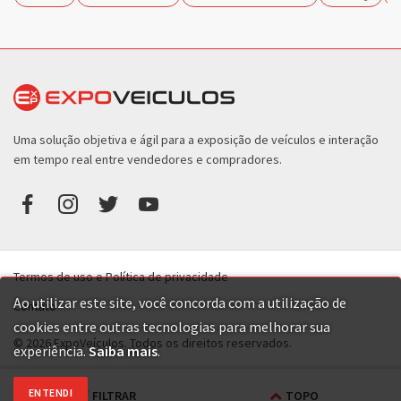
Uma solução objetiva e ágil para a exposição de veículos e interação
em tempo real entre vendedores e compradores.
Termos de uso e Política de privacidade
Ao utilizar este site, você concorda com a utilização de
Contato
cookies entre outras tecnologias para melhorar sua
© 2026 ExpoVeículos. Todos os direitos reservados.
experiência.
Saiba mais
.
ENTENDI
FILTRAR
TOPO