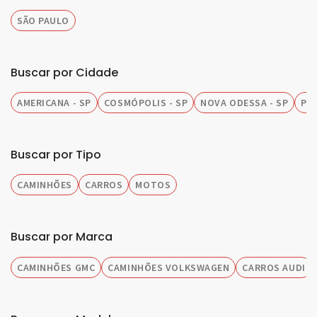
SÃO PAULO
Buscar por Cidade
AMERICANA - SP
COSMÓPOLIS - SP
NOVA ODESSA - SP
PIR
Buscar por Tipo
CAMINHÕES
CARROS
MOTOS
Buscar por Marca
CAMINHÕES GMC
CAMINHÕES VOLKSWAGEN
CARROS AUDI