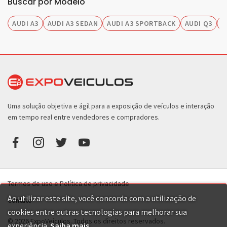
Buscar por Modelo
AUDI A3
AUDI A3 SEDAN
AUDI A3 SPORTBACK
AUDI Q3
A
Uma solução objetiva e ágil para a exposição de veículos e interação
em tempo real entre vendedores e compradores.
Termos de uso e Política de privacidade
Ao utilizar este site, você concorda com a utilização de
Contato
cookies entre outras tecnologias para melhorar sua
© 2026 ExpoVeículos. Todos os direitos reservados.
experiência.
Saiba mais
.